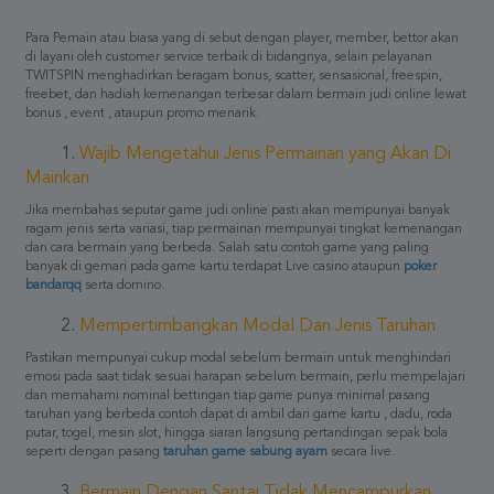
Para Pemain atau biasa yang di sebut dengan player, member, bettor akan
di layani oleh customer service terbaik di bidangnya, selain pelayanan
TWITSPIN menghadirkan beragam bonus, scatter, sensasional, freespin,
freebet, dan hadiah kemenangan terbesar dalam bermain judi online lewat
bonus , event , ataupun promo menarik.
	1. 
Wajib Mengetahui Jenis Permainan yang Akan Di
Mainkan
Jika membahas seputar game judi online pasti akan mempunyai banyak
ragam jenis serta variasi, tiap permainan mempunyai tingkat kemenangan
dan cara bermain yang berbeda. Salah satu contoh game yang paling
banyak di gemari pada game kartu terdapat Live casino ataupun
poker
bandarqq
serta domino.
	2. 
Mempertimbangkan Modal Dan Jenis Taruhan
Pastikan mempunyai cukup modal sebelum bermain untuk menghindari
emosi pada saat tidak sesuai harapan sebelum bermain, perlu mempelajari
dan memahami nominal bettingan tiap game punya minimal pasang
taruhan yang berbeda contoh dapat di ambil dari game kartu , dadu, roda
putar, togel, mesin slot, hingga siaran langsung pertandingan sepak bola
seperti dengan pasang
taruhan game sabung ayam
secara live.
	3. 
Bermain Dengan Santai Tidak Mencampurkan