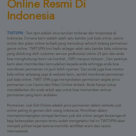
Online Resmi Di
Indonesia
TWITSPIN
: Twit spin adalah situs taruhan terbesar dan terpercaya di
Indonesia. Dimana kami adalah salah satu bandar judi bola online, casino
online dan poker online terbaik yang mencakup seluruh bidang permainan
game online. TWITSPIN kini hadir sebagai salah satu bandar bola indonesia
yang didukung oleh customer service profesional online 24 jam dan anda
bisa menghubungi kami via livechat , SMS maupun telepon , Dan pastinya
kami akan memberikan kemudahan kepada anda sehingga anda bisa
menikmati permainan ini jauh lebih nyaman. Dan anda juga bisa nonton
bola online sekarang juga di website kami, sambil menikmati permainan
judi bola online. TWIT SPIN juga menyediakan permainan segala jenis
permainan Live Casino dan Poker Online terbaik. Anda hanya cukup
mendaftarkan diri anda sekali saja untuk bisa memainkan semua
permainan yang kami sediakan.
Permainan Judi Slot Online adalah jenis permainan dalam website judi
online paling di gemari oleh orang indonesia. Pemilihan dalam
mempertimbangkan tempat bermain judi slot online sangat berpengaruh
bagi kebanyakan pemain tentu sudah mengetahui hal ini TWITSPIN akan
menjadi pilihan tepat karena memiliki sertifikat resmi dari casino
internasional.