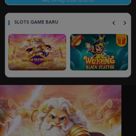
Min, 09-Agt-2026 00.00.00
vista****y
IDR
740,000.00
SLOTS GAME BARU
Mahjong Ways
ngalo****5
IDR
578,000.00
Mahjong Ways 2
la****3
IDR
418,800.00