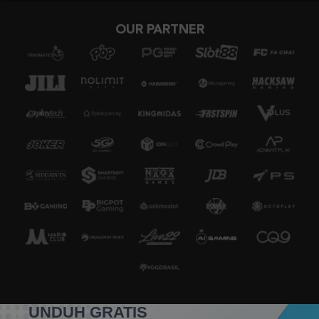
OUR PARTNER
UNDUH GRATIS