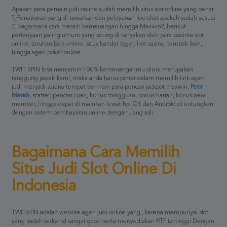
Apakah para pemain judi online sudah memilih situs slot online yang benar
?, Penawaran yang di tawarkan dan pelayanan live chat apakah sudah sesuai
?, Bagaimana cara meraih kemenangan hingga Maxwin?, berikut
pertanyaan paling umum yang sering di tanyakan oleh para pecinta slot
online, taruhan bola online, situs bandar togel, live casino, tembak ikan,
hingga agen poker online.
TWIT SPIN bisa menjamin 100% kemenanganmu disini merupakan
tanggung jawab kami, maka anda harus pintar dalam memilih link agen
judi menjadi sarana tempat bermain para pencari jackpot maxwin,
Petir
Merah
, scatter, pencari cuan, bonus mingguan, bonus harian, bonus new
member, hingga dapat di mainkan lewat hp IOS dan Android di untungkan
dengan sistem pembayaran online dengan uang asli.
Bagaimana Cara Memilih
Situs Judi Slot Online Di
Indonesia
TWITSPIN adalah website agen judi online yang , karena mempunyai slot
yang sudah terkenal sangat gacor serta menyediakan RTP tertinggi Dengan