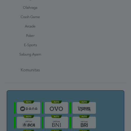
Olahraga
Crash Game
Arcade
Poker
E-Sports
Sabung Ayam
Komunitas