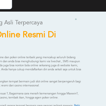
 Asli Terpercaya
Online Resmi Di
online dan poker online terbaik yang mencakup seluruh bidang
 jam dan anda bisa menghubungi kami via livechat , SMS maupun
juga bisa nonton bola online sekarang juga di website kami,
 Anda hanya cukup mendaftarkan diri anda sekali saja untuk bisa
angkan tempat bermain judi slot online sangat berpengaruh bagi
esmi dari casino internasional.
h sesuai ?, Bagaimana cara meraih kemenangan hingga Maxwin?,
 casino, tembak ikan, hingga agen poker online.
jadi sarana tempat bermain para pencari jackpot maxwin,
Petir