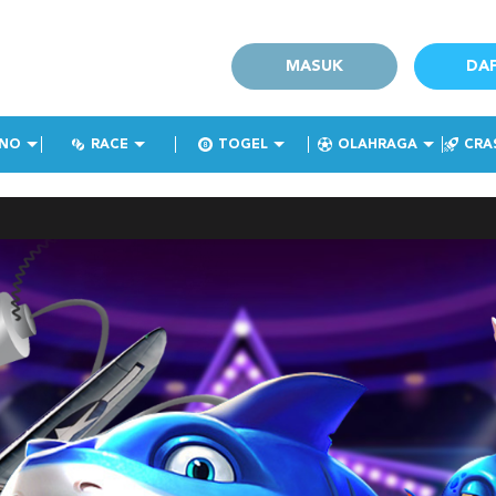
MASUK
DA
INO
RACE
TOGEL
OLAHRAGA
CRA