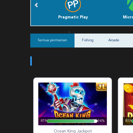
Pragmatic Play
Micr
Semua permainan
Fishing
Arcade
RTP
94%
RTP
Ocean King Jackpot