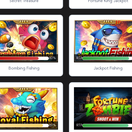
Secret Treasure
Fortune King Jackpot
80%
RTP
Bombing Fishing
Jackpot Fishing
89%
RTP