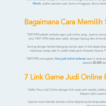
Merah
, scatter, pencari cuan, bonus mingguan, bonus h
Bagaimana Cara Memilih Si
TWITSPIN adalah website agen judi online yang , karena mempun
situs TWIT SPIN tidak akan salah, dengan backup dan di kom
Seiring dengan berkembangnya zaman saat ini kita dapat akses
indonesia, tetapi saat ini sudah tidak perlu khawatir kare
TWITSPIN merupakan
Situs judi online terbesar
saat ini serta
deposit
20.000
da
7 Link Game Judi Online P
Daftar Situs Judi Online dengan link super anti nawala, tida
dilayani oleh custo
Sponsor resmi bandar taruhan online deposit pulsa tanpa pot
ataupun bocoran