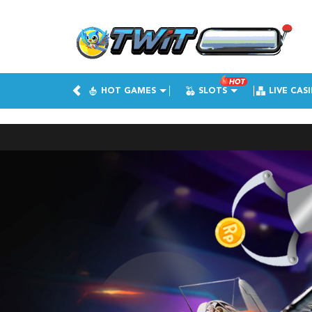
HOT GAMES
SLOTS
LIVE CAS