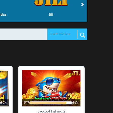
idas
Jili
Gemini
80%
RTP
86%
Jackpot Fishing 2