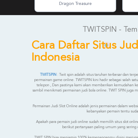
Dragon Treasure
TWITSPIN - Temp
Cara Daftar Situs Ju
Indonesia
TWITSPIN
: Twit spin adalah situs taruhan terbesar dan ter
permainan game online. TWITSPIN kini hadir sebagai salah sat
telepon , Dan pastinya kami akan memberikan kemudahan kepa
sambil menikmati permainan judi bola online. TWIT SPIN juga me
Permainan Judi Slot Online adalah jenis permainan dalam websi
kebanyakan pemain tentu sudah 
Apakah para pemain judi online sudah memilih situs slot onl
berikut pertanyaan paling umum yang sering di 
TWIT SPIN bisa menjamin 100% kemenanganmu disini merupakan