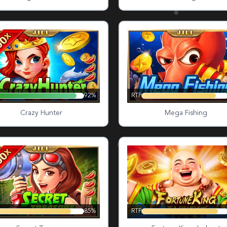
92%
RTP
Crazy Hunter
Mega Fishing
85%
RTP