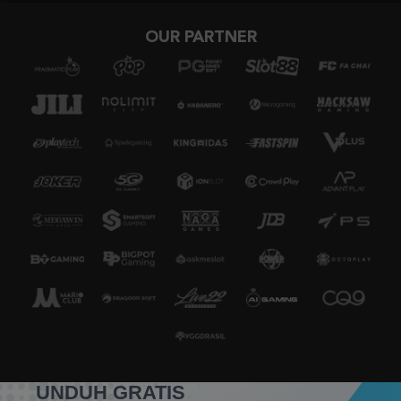
OUR PARTNER
UNDUH GRATIS