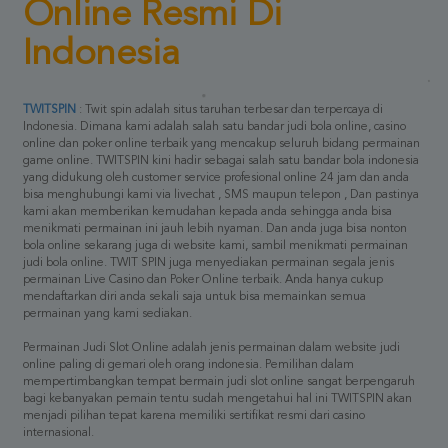
Online Resmi Di
Indonesia
TWITSPIN
: Twit spin adalah situs taruhan terbesar dan terpercaya di
Indonesia. Dimana kami adalah salah satu bandar judi bola online, casino
online dan poker online terbaik yang mencakup seluruh bidang permainan
game online. TWITSPIN kini hadir sebagai salah satu bandar bola indonesia
yang didukung oleh customer service profesional online 24 jam dan anda
bisa menghubungi kami via livechat , SMS maupun telepon , Dan pastinya
kami akan memberikan kemudahan kepada anda sehingga anda bisa
menikmati permainan ini jauh lebih nyaman. Dan anda juga bisa nonton
bola online sekarang juga di website kami, sambil menikmati permainan
judi bola online. TWIT SPIN juga menyediakan permainan segala jenis
permainan Live Casino dan Poker Online terbaik. Anda hanya cukup
mendaftarkan diri anda sekali saja untuk bisa memainkan semua
permainan yang kami sediakan.
Permainan Judi Slot Online adalah jenis permainan dalam website judi
online paling di gemari oleh orang indonesia. Pemilihan dalam
mempertimbangkan tempat bermain judi slot online sangat berpengaruh
bagi kebanyakan pemain tentu sudah mengetahui hal ini TWITSPIN akan
menjadi pilihan tepat karena memiliki sertifikat resmi dari casino
internasional.