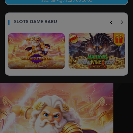
Sab, 08-Agt-2026 00.00.00
ngalo****5
IDR
578,000.00
SLOTS GAME BARU