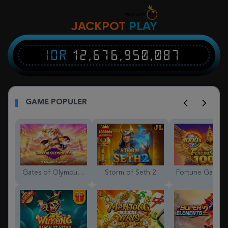
JACKPOT
PLAY
IDR
12,676,950,149
GAME POPULER
Gates of Olympus POP
Storm of Seth 2