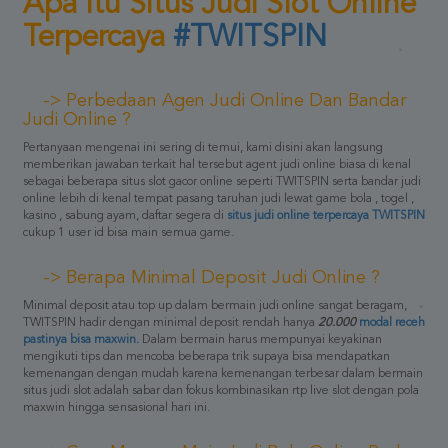
Apa Itu Situs Judi Slot Online
Terpercaya
#TWITSPIN
-> Perbedaan Agen Judi Online Dan Bandar
Judi Online ?
Pertanyaan mengenai ini sering di temui, kami disini akan langsung
memberikan jawaban terkait hal tersebut agent judi online biasa di kenal
sebagai beberapa situs slot gacor online seperti TWITSPIN serta bandar judi
online lebih di kenal tempat pasang taruhan judi lewat game bola , togel ,
kasino , sabung ayam, daftar segera di
situs judi online terpercaya TWITSPIN
cukup 1 user id bisa main semua game.
-> Berapa Minimal Deposit Judi Online ?
Minimal deposit atau top up dalam bermain judi online sangat beragam,
TWITSPIN hadir dengan minimal deposit rendah hanya
20.000
modal receh
pastinya bisa maxwin.
Dalam bermain harus mempunyai keyakinan
mengikuti tips dan mencoba beberapa trik supaya bisa mendapatkan
kemenangan dengan mudah karena kemenangan terbesar dalam bermain
situs judi slot adalah sabar dan fokus kombinasikan rtp live slot dengan pola
maxwin hingga sensasional hari ini.