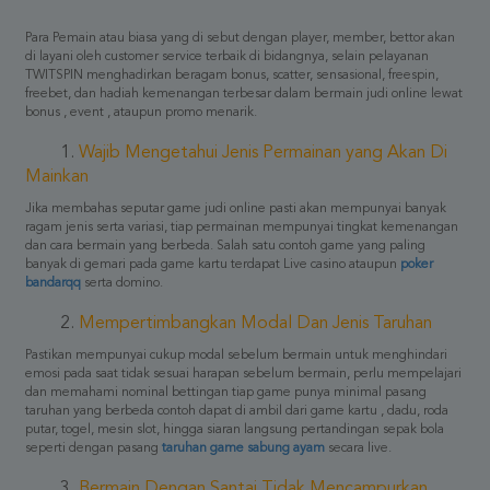
Para Pemain atau biasa yang di sebut dengan player, member, bettor akan
di layani oleh customer service terbaik di bidangnya, selain pelayanan
TWITSPIN menghadirkan beragam bonus, scatter, sensasional, freespin,
freebet, dan hadiah kemenangan terbesar dalam bermain judi online lewat
bonus , event , ataupun promo menarik.
	1. 
Wajib Mengetahui Jenis Permainan yang Akan Di
Mainkan
Jika membahas seputar game judi online pasti akan mempunyai banyak
ragam jenis serta variasi, tiap permainan mempunyai tingkat kemenangan
dan cara bermain yang berbeda. Salah satu contoh game yang paling
banyak di gemari pada game kartu terdapat Live casino ataupun
poker
bandarqq
serta domino.
	2. 
Mempertimbangkan Modal Dan Jenis Taruhan
Pastikan mempunyai cukup modal sebelum bermain untuk menghindari
emosi pada saat tidak sesuai harapan sebelum bermain, perlu mempelajari
dan memahami nominal bettingan tiap game punya minimal pasang
taruhan yang berbeda contoh dapat di ambil dari game kartu , dadu, roda
putar, togel, mesin slot, hingga siaran langsung pertandingan sepak bola
seperti dengan pasang
taruhan game sabung ayam
secara live.
	3. 
Bermain Dengan Santai Tidak Mencampurkan