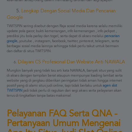
keamanan setiap orang dalam memasang taruhan dari segi apapun.
5.
Lengkap Dengan Social Media Dan Pencarian
Google
TWITSPIN sering disebut dengan Raja sosial media karena selalu memiliki
update pola gacor, bukti kemenangan, info kemenangan , info jackpot ,
prediksi jitu bola parlay dan togel, serta dapat di akses melalui
pencarian
google,
youtube , instagram, facebook, twitter, pinterest, telegram, serta
berbagai sosial media lainnya sehingga tidak perlu takut untuk bermain
dan daftar di situs TWITSPIN.
Dilayani CS Profesional Dan Website Anti NAWALA
6.
Mungkin banyak yang tidak tau arti kata NAWALA, banyak situs yang sulit
di akses dengan tampilan berat ataupun mempunyai loading lambat serta
website yang di jangkau diberikan peringatan tidak aman hingga internet
positif yang di alami situs judi online, tapi tidak berlaku untuk
agen slot
TWITSPIN
jadi tidak perlu di ragukan dari segi akses serta pelayanan akan
terus di tingkatkan tanpa batas maksimal.
Pelayanan FAQ Serta QNA -
Pertanyaan Umum Mengenai