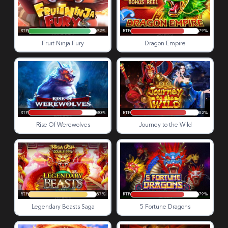
RTP
92%
RTP
79%
Fruit Ninja Fury
Dragon Empire
RTP
80%
RTP
82%
Rise Of Werewolves
Journey to the Wild
RTP
87%
RTP
79%
Legendary Beasts Saga
5 Fortune Dragons