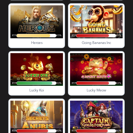
RTP
85%
RTP
83%
Heroes
Going Bananas Inc
RTP
90%
RTP
83%
Lucky Koi
Lucky Meow
RTP
80%
RTP
80%