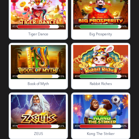
RTP
79%
RTP
94%
Tiger Dance
Big Prosperity
RTP
85%
RTP
91%
Book of Myth
Rabbit Riches
RTP
83%
RTP
80%
ZEUS
Kong The Striker