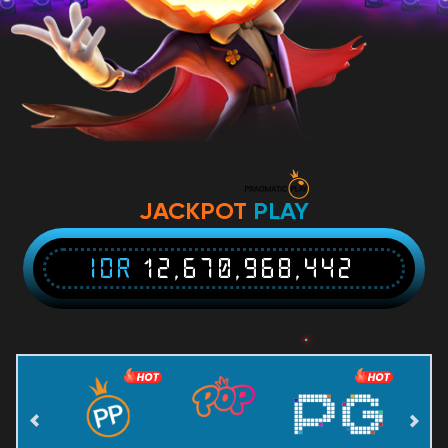
JACKPOT
PLAY
IDR
12,670,968,442