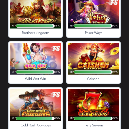
RTP
96%
RTP
97%
Brothers kingdom
Poker Ways
RTP
96%
RTP
96%
Wild Wet Win
Caishen
RTP
95%
RTP
97%
Gold Rush Cowboys
Fiery Sevens