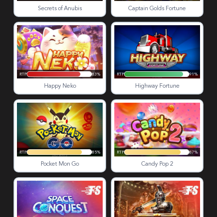
Secrets of Anubis
Captain Golds Fortune
RTP
83%
RTP
91%
Happy Neko
Highway Fortune
RTP
85%
RTP
87%
Pocket Mon Go
Candy Pop 2