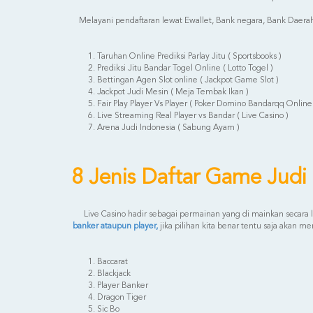
Melayani pendaftaran lewat Ewallet, Bank negara, Bank Daerah, Kr
1. Taruhan Online Prediksi Parlay Jitu ( Sportsbooks )
2. Prediksi Jitu Bandar Togel Online ( Lotto Togel )
3. Bettingan Agen Slot online ( Jackpot Game Slot )
4. Jackpot Judi Mesin ( Meja Tembak Ikan )
5. Fair Play Player Vs Player ( Poker Domino Bandarqq Online
6. Live Streaming Real Player vs Bandar ( Live Casino )
7. Arena Judi Indonesia ( Sabung Ayam )
8 Jenis Daftar Game Judi 
Live Casino hadir sebagai permainan yang di mainkan secara
banker ataupun player,
jika pilihan kita benar tentu saja akan 
1. Baccarat
2. Blackjack
3. Player Banker
4. Dragon Tiger
5. Sic Bo