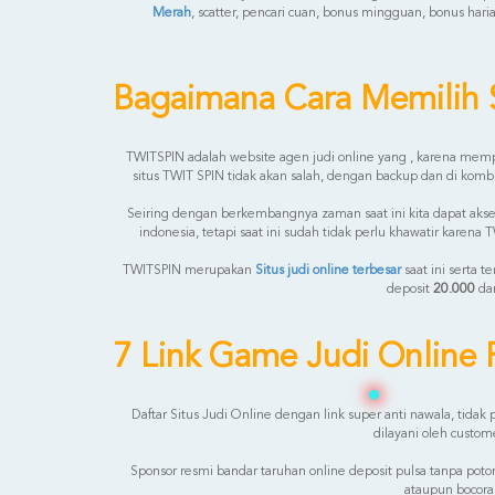
Merah
, scatter, pencari cuan, bonus mingguan, bonus h
Bagaimana Cara Memilih Si
TWITSPIN adalah website agen judi online yang , karena mempun
situs TWIT SPIN tidak akan salah, dengan backup dan di kom
Seiring dengan berkembangnya zaman saat ini kita dapat akses
indonesia, tetapi saat ini sudah tidak perlu khawatir kare
TWITSPIN merupakan
Situs judi online terbesar
saat ini serta
deposit
20.000
da
7 Link Game Judi Online P
Daftar Situs Judi Online dengan link super anti nawala, tida
dilayani oleh custo
Sponsor resmi bandar taruhan online deposit pulsa tanpa pot
ataupun bocoran