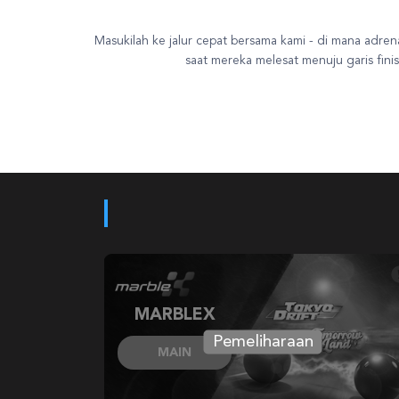
Masukilah ke jalur cepat bersama kami - di mana adre
saat mereka melesat menuju garis fin
MARBLEX
MAIN