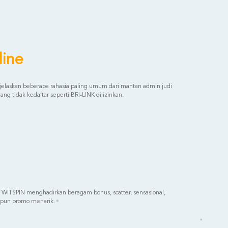
line
menjelaskan beberapa rahasia paling umum dari mantan admin judi
ang tidak kedaftar seperti BRI-LINK di izinkan.
n TWITSPIN menghadirkan beragam bonus, scatter, sensasional,
aupun promo menarik.