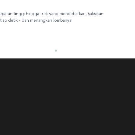
cepatan tinggi hingga trek yang mendebarkan, saksikan
etiap detik - dan menangkan lombanya!