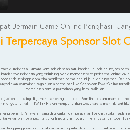
at Bermain Game Online Penghasil Uang
di Terpercaya Sponsor Slot 
percaya di Indonesia. Dimana kami adalah salah satu bandar judi bola online, casino 
u bandar bola indonesia yang didukung oleh customer service profesional online 24
da anda sehingga anda bisa menikmati permainan ini jauh lebih nyaman. Dan anda 
nyediakan permainan segala jenis permainan Live Casino dan Poker Online terbaik.
memainkan semua permainan yang kami sediakan.
te judi online paling di gemari oleh orang indonesia. Pemilihan dalam mempertimb
mengetahui hal ini TWITSPIN akan menjadi pilihan tepat karena memiliki sertifikat r
ine yang benar ?, Penawaran yang di tawarkan dan pelayanan live chat apakah suda
tanyakan oleh para pecinta slot online, taruhan bola online, situs bandar togel, live
 tanggung jawab kami, maka anda harus pintar dalam memilih link agen judi men