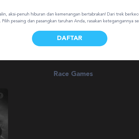
nalin, aksi-penuh hiburan dan kemenangan bertabrakan! Dari trek berke
is. Pilih pesaing dan pasangkan taruhan Anda, rasakan ketegangannya s
DAFTAR
Race Games