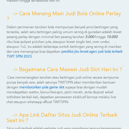
maxwin hingga sensasional hari ini.
-> Cara Menang Main Judi Bola Online Parlay
?
Dalam permainan taruhan bola mempunyai banyak jenis bettingan yang
tersedia, salah satu bettingan paling umum sering di gunakan adalah lewat
pasang parlay dengan minimal bet pasang taruhan
5.000
hingga
10.000
ribu bisa jackpot puluhan juta, ataupun lewat single bet, over under,
ataupun 1x2, itu adalah beberapa contoh bettingan yang sering di mainkan
dan cara menangnya bisa dapatkan
prediksi jitu lewat agen judi bola terbaik
TWIT SPIN 2023.
-> Bagaimana Cara Maxwin Judi Slot Hari Ini ?
Cara memenangkan taruhan atau bettingan judi online secara sempurna
punya banyak cara, salah satunya TWITSPIN akan memberikan bantuan
dengan
membocorkan pola game slot
supaya bisa dengan mudah
mendapatkan scatter, bonus freespin, petir merah, serta deposit sekali
withdraw berkali-kali, dapatkan penawaran eksklusif lainnya melalui live
chat ataupun whatsapp official TWITSPIN.
-> Apa Link Daftar Situs Judi Online Terbaik
Saat Ini ?
Situs judi terbaik adalah website judi yang membayar semua kemenangan