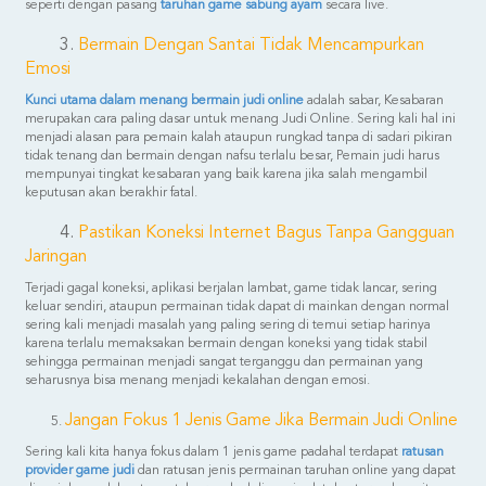
seperti dengan pasang
taruhan game sabung ayam
secara live.
	3. 
Bermain Dengan Santai Tidak Mencampurkan
Emosi
Kunci utama dalam menang bermain judi online
adalah sabar, Kesabaran
merupakan cara paling dasar untuk menang Judi Online. Sering kali hal ini
menjadi alasan para pemain kalah ataupun rungkad tanpa di sadari pikiran
tidak tenang dan bermain dengan nafsu terlalu besar, Pemain judi harus
mempunyai tingkat kesabaran yang baik karena jika salah mengambil
keputusan akan berakhir fatal.
	4. 
Pastikan Koneksi Internet Bagus Tanpa Gangguan
Jaringan
Terjadi gagal koneksi, aplikasi berjalan lambat, game tidak lancar, sering
keluar sendiri, ataupun permainan tidak dapat di mainkan dengan normal
sering kali menjadi masalah yang paling sering di temui setiap harinya
karena terlalu memaksakan bermain dengan koneksi yang tidak stabil
sehingga permainan menjadi sangat terganggu dan permainan yang
seharusnya bisa menang menjadi kekalahan dengan emosi.
Jangan Fokus 1 Jenis Game Jika Bermain Judi Online
	5. 
Sering kali kita hanya fokus dalam 1 jenis game padahal terdapat
ratusan
provider game judi
dan ratusan jenis permainan taruhan online yang dapat