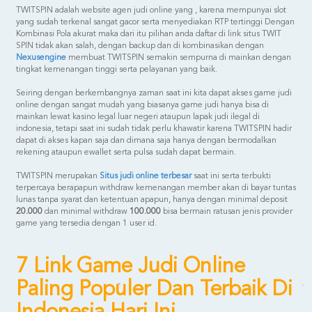
TWITSPIN adalah website agen judi online yang , karena mempunyai slot
yang sudah terkenal sangat gacor serta menyediakan RTP tertinggi Dengan
Kombinasi Pola akurat maka dari itu pilihan anda daftar di link situs TWIT
SPIN tidak akan salah, dengan backup dan di kombinasikan dengan
Nexusengine
membuat TWITSPIN semakin sempurna di mainkan dengan
tingkat kemenangan tinggi serta pelayanan yang baik.
Seiring dengan berkembangnya zaman saat ini kita dapat akses game judi
online dengan sangat mudah yang biasanya game judi hanya bisa di
mainkan lewat kasino legal luar negeri ataupun lapak judi ilegal di
indonesia, tetapi saat ini sudah tidak perlu khawatir karena TWITSPIN hadir
dapat di akses kapan saja dan dimana saja hanya dengan bermodalkan
rekening ataupun ewallet serta pulsa sudah dapat bermain.
TWITSPIN merupakan
Situs judi online terbesar
saat ini serta terbukti
terpercaya berapapun withdraw kemenangan member akan di bayar tuntas
lunas tanpa syarat dan ketentuan apapun, hanya dengan minimal deposit
20.000
dan minimal withdraw
100.000
bisa bermain ratusan jenis provider
game yang tersedia dengan 1 user id.
7 Link Game Judi Online
Paling Populer Dan Terbaik Di