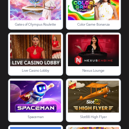
Gates of Olympus Roulette
Color Game Bonanza
Live Casino Lobby
Nexus Lounge
Spaceman
Slot88 High Flyer